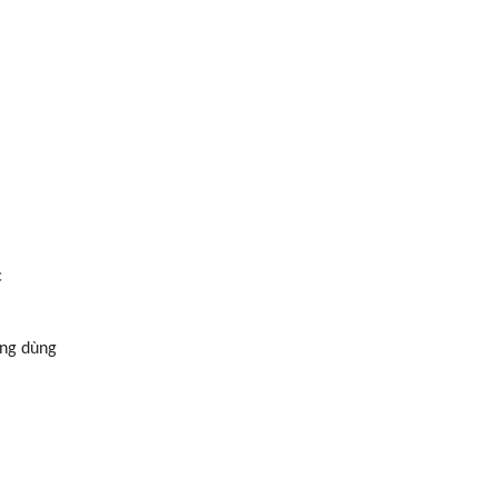
c
ông dùng