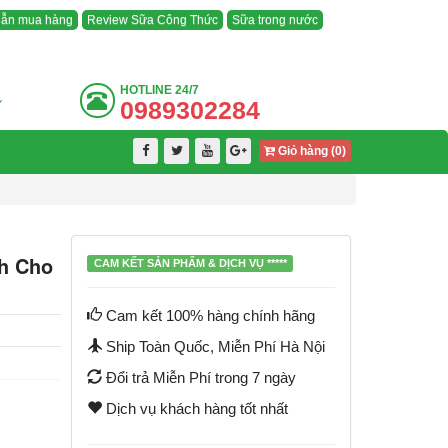
ẫn mua hàng
Review Sữa Công Thức
Sữa trong nước
HOTLINE
24/7
0989302284
Y
Giỏ hàng (
0
)
h Cho
CAM KẾT SẢN PHẨM & DỊCH VỤ *****
Cam kết 100% hàng chính hãng
Ship Toàn Quốc, Miễn Phí Hà Nội
Đổi trả Miễn Phí trong 7 ngày
Dịch vụ khách hàng tốt nhất