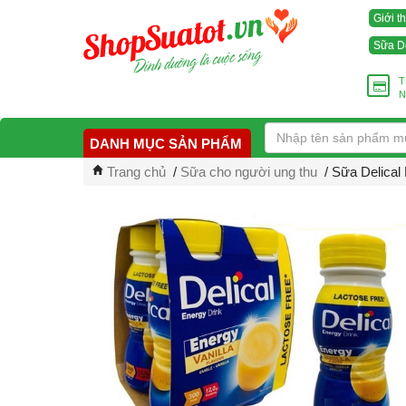
Giới t
Sữa D
T
N
DANH MỤC SẢN PHẨM
Trang chủ
/
Sữa cho người ung thu
/ Sữa Delical