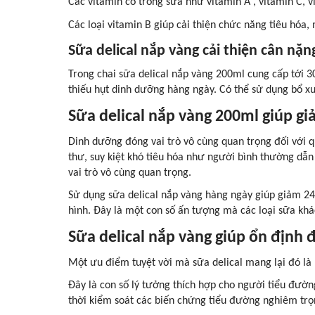
Các vitamin có trong sữa như vitamin A , vitamin C, v
Các loại vitamin B giúp cải thiện chức năng tiêu hóa
Sữa delical nắp vàng cải thiện cân nặn
Trong chai sữa delical nắp vàng 200ml cung cấp tới 3
thiếu hụt dinh dưỡng hàng ngày. Có thể sử dụng bổ x
Sữa delical nắp vàng 200ml giúp gi
Dinh dưỡng đóng vai trò vô cùng quan trọng đối với qu
thư, suy kiệt khó tiêu hóa như người bình thường dẫn
vai trò vô cùng quan trọng.
Sử dụng sữa delical nắp vàng hàng ngày giúp giảm 24
hình. Đây là một con số ấn tượng mà các loại sữa kh
Sữa delical nắp vàng giúp ổn định
Một ưu điểm tuyệt vời mà sữa delical mang lại đó là k
Đây là con số lý tưởng thích hợp cho người tiểu đườ
thời kiểm soát các biến chứng tiểu đường nghiêm trọ