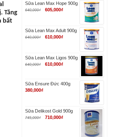
Sữa Lean Max Hope 900g
al
605,000
₫
640,000
₫
. Tăng
à bất
Sữa Lean Max Adult 900g
610,000
₫
640,000
₫
Sữa Lean Max Ligos 900g
610,000
₫
640,000
₫
Sữa Ensure Đức 400g
380,000
₫
Sữa Delikost Gold 900g
710,000
₫
745,000
₫