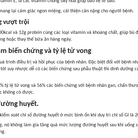
itamin E, là các vitamin chống oxy hóa giúp bảo vệ tế bào.
, mang lại cảm giác ngon miệng, cải thiện cân nặng cho người bệnh.
g vượt trội
00kcal và 12g protein cùng các loại vitamin và khoáng chất, giúp bù 
ung hoặc thay thế bữa ăn hàng ngày.
ảm biến chứng và tỷ lệ tử vong
á trình điều trị và hồi phục của bệnh nhân. Đặc biệt đối với bệnh n
 tới suy nhược dễ có các biến chứng sau phẫu thuật thì dinh dưỡng 
% tỷ lệ tử vong và 56% các biến chứng với bệnh nhân gan, chấn thư
ác không có được.
 đường huyết.
iểm soát chỉ số đường huyết ở mức bình ổn khi duy trì chỉ số GI là 2
ng, nó không làm gia tăng quá mức lượng đường huyết sau khi uống 
ng.