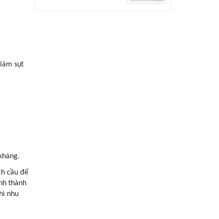
iảm sụt
 kháng.
ch cầu để
nh thành
hì nhu