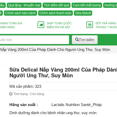
hiệu
Quà tặng - khuyến mại
Tích điểm đổi quà
Cam kết chất lượng
Hướng d
ê
Chính sách bảo hành
Chính sách thanh toán
Sữa Abbott
HANH TOÁN KHI
SHIP TOÀN QUỐC
ĐỔI TRẢ HÀNG
HẬN HÀNG
MIỄN PHÍ HÀ NỘI
TRONG 7 NGÀ
Tìm kiếm
 Nắp Vàng 200ml Của Pháp Dành Cho Người Ung Thư, Suy Mòn
Sữa Delical Nắp Vàng 200ml Của Pháp Dàn
Người Ung Thư, Suy Mòn
Mã sản phẩm:
323
Tình trạng : Còn hàng
Hãng sản xuất :
Lactalis Nutrition Santé_Pháp
Dinh dưỡng dành cho bệnh nhân ung thư, suy mòn