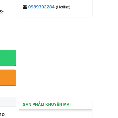
0989302284
(Hotline)
lốc
SẢN PHẨM KHUYẾN MẠI
ho