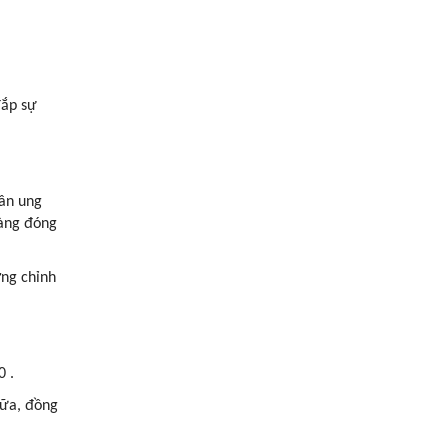
đắp sự
hân ung
càng đóng
ơng chỉnh
0 .
sữa, đồng