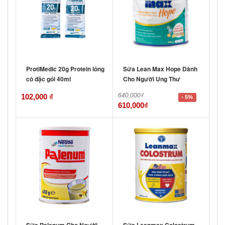
ProtiMedic 20g Protein lỏng
Sữa Lean Max Hope Dành
cô đặc gói 40ml
Cho Người Ung Thư
640,000
₫
102,000
₫
- 5%
610,000
₫
Sữa Palenum Cho Người
Sữa Leanmax Colostrum