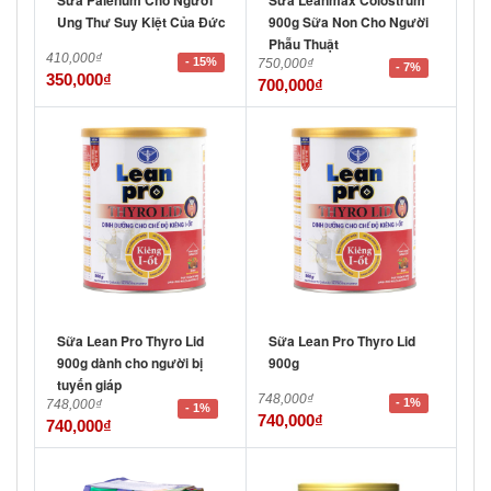
Ung Thư Suy Kiệt Của Đức
900g Sữa Non Cho Người
Phẫu Thuật
410,000
₫
- 15%
750,000
₫
- 7%
350,000
₫
700,000
₫
Sữa Lean Pro Thyro Lid
Sữa Lean Pro Thyro Lid
900g dành cho người bị
900g
tuyến giáp
748,000
₫
748,000
₫
- 1%
- 1%
740,000
₫
740,000
₫