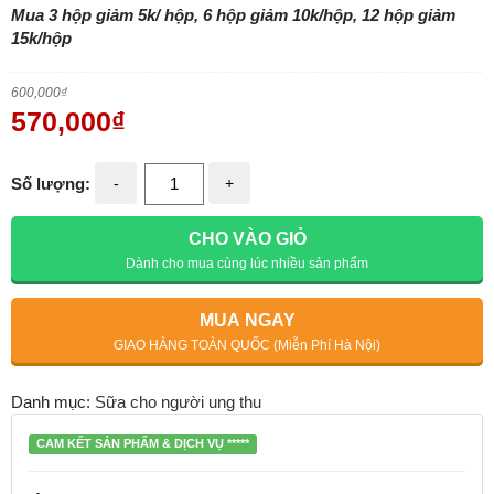
Mua 3 hộp giảm 5k/ hộp, 6 hộp giảm 10k/hộp, 12 hộp giảm
15k/hộp
600,000
₫
570,000
₫
Số lượng:
-
+
CHO VÀO GIỎ
Dành cho mua cùng lúc nhiều sản phẩm
MUA NGAY
GIAO HÀNG TOÀN QUỐC (Miễn Phí Hà Nội)
Danh mục:
Sữa cho người ung thu
CAM KẾT SẢN PHẨM & DỊCH VỤ *****