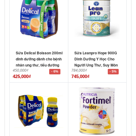
Sữa Delical Boisson 200ml
Sữa Leanpro Hope 900G
dinh dưỡng dành cho bệnh
Dinh Dưỡng Y Học Cho
nhân ung thư, tiểu đường
Người Ung Thư, Suy Mòn
450,000
₫
784,000
₫
- 6%
- 5%
425,000
₫
745,000
₫