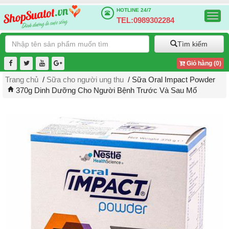
HOTLINE
24/7
Togg
TEL:0989302284
navig
Tìm kiếm
Giỏ hàng (
0
)
Trang chủ
/
Sữa cho người ung thu
/ Sữa Oral Impact Powder
370g Dinh Dưỡng Cho Người Bệnh Trước Và Sau Mổ