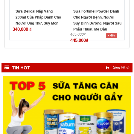
Sữa Delical Nắp Vàng
Sữa Fortimel Powder Dành
200ml Của Pháp Dành Cho
Cho Người Bệnh, Người
Người Ung Thư, Suy Mòn
Suy Dinh Dưỡng, Người Sau
Phẫu Thuật, Mẹ Bầu
340,000
₫
465,000
₫
- 4%
445,000
₫
TIN HOT
Xem tất cả