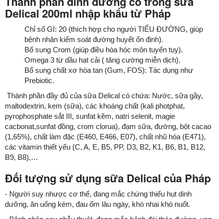
Thành phần dinh dưỡng có trong sữa
Delical 200ml nhập khẩu từ Pháp
Chỉ số GI: 20 (thích hợp cho người TIỂU ĐƯỜNG, giúp
bệnh nhân kiểm soát đường huyết ổn định).
Bổ sung Crom (giúp điều hòa hóc môn tuyến tụy).
Omega 3 từ dầu hạt cải ( tăng cường miễn dịch).
Bổ sung chất xơ hòa tan (Gum, FOS): Tác dụng như
Prebiotic.
Thành phần đầy đủ của sữa Delical có chứa: Nước, sữa gầy,
maltodextrin, kem (sữa), các khoáng chất (kali photphat,
pyrophosphate sắt III, sunfat kẽm, natri selenit, magie
cacbonat,sunfat đồng, crom clorua), đạm sữa, đường, bột cacao
(1,65%), chất làm đặc (E460, E466, E07), chất nhũ hóa (E471),
các vitamin thiết yếu (C, A, E, B5, PP, D3, B2, K1, B6, B1, B12,
B9, B8),…
Đối tượng sử dụng sữa Delical của Pháp
- Người suy nhược cơ thể, đang mắc chứng thiếu hụt dinh
dưỡng, ăn uống kém, đau ốm lâu ngày, khó nhai khó nuốt.