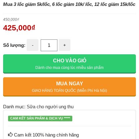
Mua 3 lốc giảm 5k/lốc, 6 lốc giảm 10k/ lốc, 12 lốc giảm 15k/lốc
450,000
₫
425,000
₫
Số lượng:
-
+
CHO VÀO GIỎ
Dành cho mua cùng lúc nhiều sản phẩm
MUA NGAY
GIAO HÀNG TOÀN QUỐC (Miễn Phí Hà Nội)
Danh mục:
Sữa cho người ung thu
CAM KẾT SẢN PHẨM & DỊCH VỤ *****
Cam kết 100% hàng chính hãng