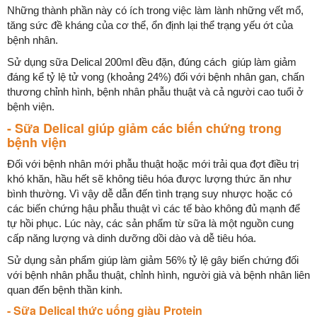
Những thành phần này có ích trong việc làm lành những vết mổ,
tăng sức đề kháng của cơ thể, ổn định lại thể trạng yếu ớt của
bệnh nhân.
Sử dụng sữa Delical 200ml đều đặn, đúng cách giúp làm giảm
đáng kể tỷ lệ tử vong (khoảng 24%) đối với bệnh nhân gan, chấn
thương chỉnh hình, bệnh nhân phẫu thuật và cả người cao tuổi ở
bệnh viện.
- Sữa Delical giúp giảm các biến chứng trong
bệnh viện
Đối với bệnh nhân mới phẫu thuật hoặc mới trải qua đợt điều trị
khó khăn, hầu hết sẽ không tiêu hóa được lượng thức ăn như
bình thường. Vì vậy dễ dẫn đến tình trạng suy nhược hoặc có
các biến chứng hậu phẫu thuật vì các tế bào không đủ mạnh để
tự hồi phục. Lúc này, các sản phẩm từ sữa là một nguồn cung
cấp năng lượng và dinh dưỡng dồi dào và dễ tiêu hóa.
Sử dụng sản phẩm giúp làm giảm 56% tỷ lệ gây biến chứng đối
với bệnh nhân phẫu thuật, chỉnh hình, người già và bệnh nhân liên
quan đến bệnh thần kinh.
- Sữa Delical thức uống giàu Protein