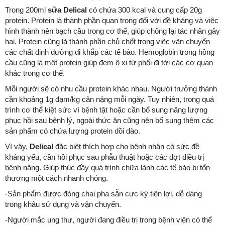
Trong 200ml
sữa Delical
có chứa 300 kcal và cung cấp 20g
protein. Protein là thành phần quan trọng đối với đề kháng và việc
hình thành nên bạch cầu trong cơ thể, giúp chống lại tác nhân gây
hại. Protein cũng là thành phần chủ chốt trong việc vận chuyển
các chất dinh dưỡng đi khắp các tế bào. Hemoglobin trong hồng
cầu cũng là một protein giúp đem ô xi từ phổi đi tới các cơ quan
khác trong cơ thể.
Mỗi người sẽ có nhu cầu protein khác nhau. Người trưởng thành
cần khoảng 1g đạm/kg cân nặng mỗi ngày. Tuy nhiên, trong quá
trình cơ thể kiệt sức vì bệnh tật hoặc cần bổ sung năng lượng
phục hồi sau bệnh lý, ngoài thức ăn cũng nên bổ sung thêm các
sản phẩm có chứa lượng protein dồi dào.
Vì vậy,
Delical
đặc biệt thích hợp cho bệnh nhân có sức đề
kháng yếu, cần hồi phục sau phẫu thuật hoặc các đợt điều trị
bệnh nặng. Giúp thúc đầy quá trình chữa lành các tế bào bị tổn
thương một cách nhanh chóng.
-Sản phẩm được đóng chai pha sẵn cực kỳ tiện lợi, dễ dàng
trong khâu sử dụng và vận chuyển.
-Người mắc ung thư, người đang điều trị trong bệnh viện có thể