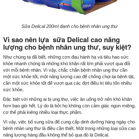
Sữa Delical 200ml đanh cho bệnh nhân ung thư
Vì sao nên lựa sữa Delical cao năng
lượng cho bệnh nhân ung thư, suy kiệt?
Như chúng ta đã biết, những cơn đau hành hạ và tiêu hao sức
khỏe nhanh chóng là những khó khăn rất lớn phải vượt qua đối
với mỗi bệnh nhân. Vì vậy, chắc chắn bệnh nhân ung thư cần
một sức khỏe tốt, một năng lượng cao để chống chọi lại bệnh tật,
cần một sức khỏe tốt để vượt qua các đợt điều trị tiêu tốn nhiều
sức khỏe.
Đặc biệt với những ai bị ung thư, việc ăn uống trở nên khó khăn
hơn bao giờ hết. Lý do là bởi họ không còn cảm giác ngon miệng,
cơ thể phải kiêng nhiều loại thực phẩm.
Vì vậy, việc bổ sung sữa để cung cấp dinh dưỡng hàng ngày cho
bệnh nhân ung thư là điều cần thiết. Một trong những loại sữa cao
năng lượng hàng đầu không thể bỏ qua đó là Delical.