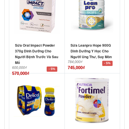
Sữa Oral Impact Powder
Sữa Leanpro Hope 900G
370g Dinh Dưỡng Cho
Dinh Dưỡng Y Học Cho
Người Bệnh Trước Và Sau
Người Ung Thư, Suy Mòn
Mổ
784,000
₫
- 5%
745,000
₫
600,000
₫
- 5%
570,000
₫