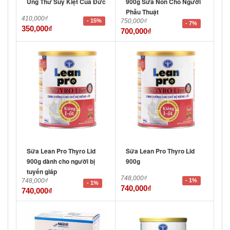
Ung Thư Suy Kiệt Của Đức
900g Sữa Non Cho Người
Phẫu Thuật
410,000
₫
- 15%
750,000
₫
- 7%
350,000
₫
700,000
₫
Sữa Lean Pro Thyro Lid
Sữa Lean Pro Thyro Lid
900g dành cho người bị
900g
tuyến giáp
748,000
₫
748,000
₫
- 1%
- 1%
740,000
₫
740,000
₫