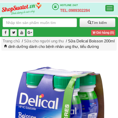
HOTLINE
24/7
Togg
TEL:0989302284
navig
Tìm kiếm
Giỏ hàng (
0
)
Trang chủ
/
Sữa cho người ung thu
/ Sữa Delical Boisson 200ml
dinh dưỡng dành cho bệnh nhân ung thư, tiểu đường