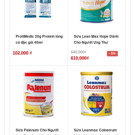
ProtiMedic 20g Protein lỏng
Sữa Lean Max Hope Dành
cô đặc gói 40ml
Cho Người Ung Thư
640,000
₫
102,000
₫
- 5%
610,000
₫
Sữa Palenum Cho Người
Sữa Leanmax Colostrum