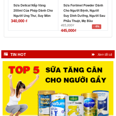
Sữa Delical Nắp Vàng
Sữa Fortimel Powder Dành
200ml Của Pháp Dành Cho
Cho Người Bệnh, Người
Người Ung Thư, Suy Mòn
Suy Dinh Dưỡng, Người Sau
Phẫu Thuật, Mẹ Bầu
340,000
₫
465,000
₫
- 4%
445,000
₫
TIN HOT
Xem tất cả