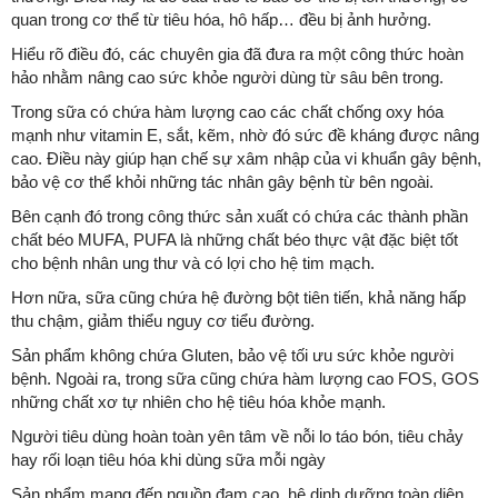
quan trong cơ thể từ tiêu hóa, hô hấp… đều bị ảnh hưởng.
Hiểu rõ điều đó, các chuyên gia đã đưa ra một công thức hoàn
hảo nhằm nâng cao sức khỏe người dùng từ sâu bên trong.
Trong sữa có chứa hàm lượng cao các chất chống oxy hóa
mạnh như vitamin E, sắt, kẽm, nhờ đó sức đề kháng được nâng
cao. Điều này giúp hạn chế sự xâm nhập của vi khuẩn gây bệnh,
bảo vệ cơ thể khỏi những tác nhân gây bệnh từ bên ngoài.
Bên cạnh đó trong công thức sản xuất có chứa các thành phần
chất béo MUFA, PUFA là những chất béo thực vật đặc biệt tốt
cho bệnh nhân ung thư và có lợi cho hệ tim mạch.
Hơn nữa, sữa cũng chứa hệ đường bột tiên tiến, khả năng hấp
thu chậm, giảm thiểu nguy cơ tiểu đường.
Sản phẩm không chứa Gluten, bảo vệ tối ưu sức khỏe người
bệnh. Ngoài ra, trong sữa cũng chứa hàm lượng cao FOS, GOS
những chất xơ tự nhiên cho hệ tiêu hóa khỏe mạnh.
Người tiêu dùng hoàn toàn yên tâm về nỗi lo táo bón, tiêu chảy
hay rối loạn tiêu hóa khi dùng sữa mỗi ngày
Sản phẩm mang đến nguồn đạm cao, hệ dinh dưỡng toàn diện