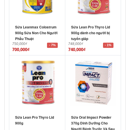
Sữa Leanmax Colostrum
Sữa Lean Pro Thyro Lid
900g Sữa Non Cho Người
900g dành cho người bị
Phẫu Thuật
tuyến giáp
750,000
₫
748,000
₫
- 7%
- 1%
700,000
₫
740,000
₫
Sữa Lean Pro Thyro Lid
Sữa Oral Impact Powder
900g
370g Dinh Dưỡng Cho
Người Bệnh Trước Và Sau