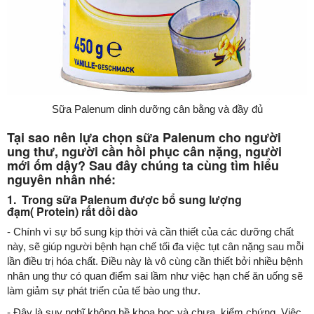
Sữa Palenum dinh dưỡng cân bằng và đầy đủ
Tại sao nên lựa chọn sữa Palenum cho người
ung thư, người cần hồi phục cân nặng, người
mới ốm dậy? Sau đây chúng ta cùng tìm hiểu
nguyên nhân nhé:
1. Trong sữa Palenum được bổ sung lượng
đạm( Protein) rất dồi dào
- Chính vì sự bổ sung kịp thời và cần thiết của các dưỡng chất
này, sẽ giúp người bệnh hạn chế tối đa việc tụt cân nặng sau mỗi
lần điều trị hóa chất. Điều này là vô cùng cần thiết bởi nhiều bệnh
nhân ung thư có quan điểm sai lầm như việc hạn chế ăn uống sẽ
làm giảm sự phát triển của tế bào ung thư.
- Đây là suy nghĩ không hề khoa học và chưa kiểm chứng. Việc