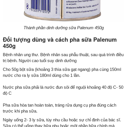
Thành phần dinh dưỡng sữa Palenum 450g
Đối tượng dùng và cách pha sữa Palenum
450g
Bệnh nhân ung thư. Bệnh nhân sau phẫu thuật, sau quá trình điều
trị bệnh. Người cao tuổi suy dinh dưỡng
Cho 50g bột sữa (khoảng 3 thìa sữa gạt ngang) pha cùng 150ml
nước cho ra ly sữa 180ml dùng cho 1 lần.
Nước pha sữa phải là nước đun sôi để nguội khoảng 40 độ C- 50
độ C
Pha sữa hòa tan hoàn toàn, tráng rửa dụng cụ pha đúng cách
trước khi pha sữa.
Ngày uống 2- 3 ly sữa, tùy nhu cầu hoặc sự chỉ định của bác sĩ.
Sữa có thể uống thay bữa phụ hoặc một phần bữa chính mà