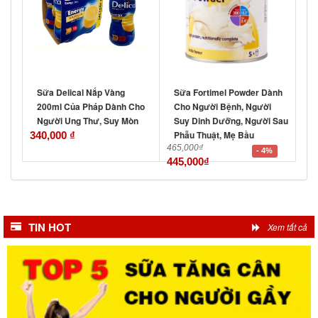
Sữa Delical Nắp Vàng
Sữa Fortimel Powder Dành
200ml Của Pháp Dành Cho
Cho Người Bệnh, Người
Người Ung Thư, Suy Mòn
Suy Dinh Dưỡng, Người Sau
Phẫu Thuật, Mẹ Bầu
340,000
₫
465,000
₫
- 4%
445,000
₫
TIN HOT
Xem tất cả