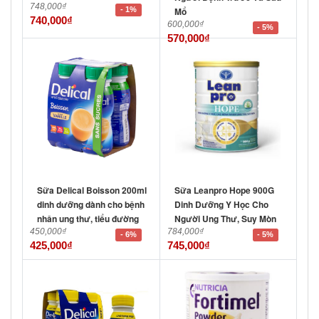
748,000
₫
- 1%
Mổ
740,000
₫
600,000
₫
- 5%
570,000
₫
Sữa Delical Boisson 200ml
Sữa Leanpro Hope 900G
dinh dưỡng dành cho bệnh
Dinh Dưỡng Y Học Cho
nhân ung thư, tiểu đường
Người Ung Thư, Suy Mòn
450,000
₫
784,000
₫
- 6%
- 5%
425,000
₫
745,000
₫