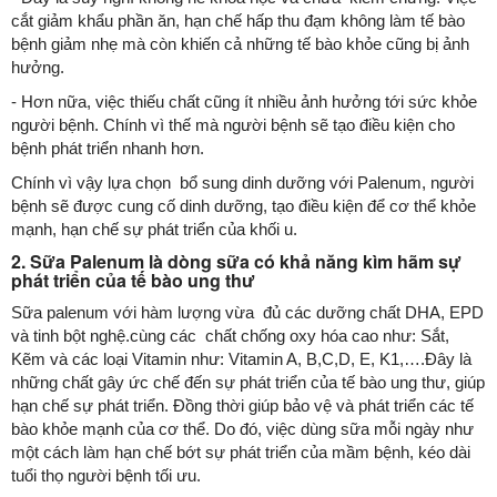
cắt giảm khẩu phần ăn, hạn chế hấp thu đạm không làm tế bào
bệnh giảm nhẹ mà còn khiến cả những tế bào khỏe cũng bị ảnh
hưởng.
- Hơn nữa, việc thiếu chất cũng ít nhiều ảnh hưởng tới sức khỏe
người bệnh. Chính vì thế mà người bệnh sẽ tạo điều kiện cho
bệnh phát triển nhanh hơn.
Chính vì vậy lựa chọn bổ sung dinh dưỡng với Palenum, người
bệnh sẽ được cung cố dinh dưỡng, tạo điều kiện để cơ thể khỏe
mạnh, hạn chế sự phát triển của khối u.
2. Sữa Palenum là dòng sữa có khả năng kìm hãm sự
phát triển của tế bào ung thư
Sữa palenum với hàm lượng vừa đủ các dưỡng chất DHA, EPD
và tinh bột nghệ.cùng các chất chống oxy hóa cao như: Sắt,
Kẽm và các loại Vitamin như: Vitamin A, B,C,D, E, K1,….Đây là
những chất gây ức chế đến sự phát triển của tế bào ung thư, giúp
hạn chế sự phát triển. Đồng thời giúp bảo vệ và phát triển các tế
bào khỏe mạnh của cơ thể. Do đó, việc dùng sữa mỗi ngày như
một cách làm hạn chế bớt sự phát triển của mầm bệnh, kéo dài
tuổi thọ người bệnh tối ưu.