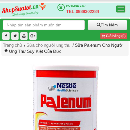
HOTLINE
24/7
Togg
TEL:0989302284
navig
Tìm kiếm
Giỏ hàng (
0
)
Trang chủ
/
Sữa cho người ung thu
/ Sữa Palenum Cho Người
Ung Thư Suy Kiệt Của Đức