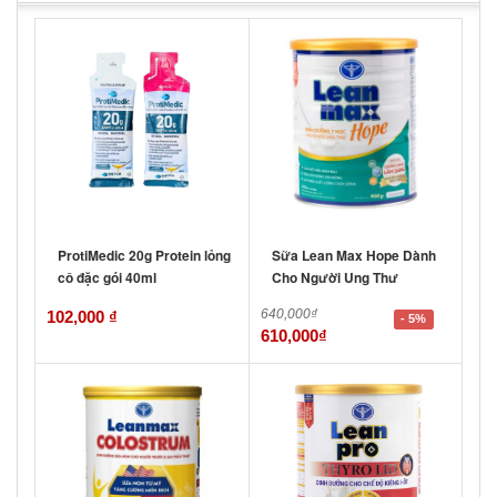
ProtiMedic 20g Protein lỏng
Sữa Lean Max Hope Dành
cô đặc gói 40ml
Cho Người Ung Thư
640,000
₫
102,000
₫
- 5%
610,000
₫