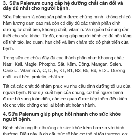
3. Sữa Palenum cung cấp hệ dưỡng chất cân đối và
đầy đủ nhất cho người bệnh.
Sữa Palenum là dòng sản phẩm được chứng minh không chỉ có
hàm lượng đạm cao mà còn có đầy đủ các thành phần dinh
dưỡng từ chất béo, khoáng chất, vitamin. Và nguồn bổ sung cần
thiết cho sức khỏe. Từ đó, chúng giúp người bệnh có đủ nền tảng
để tính táo, lạc quan, hạn chế và làm chậm tốc độ phát triển của
bệnh.
Trong sữa có chứa đầy đủ các thành phần như: Khoáng chất:
Natri, Kali, Magie, Photpho, Sắt, Kẽm, Đồng, Mangan, Selen,
Canxi… Vitamin: A, C, D, E, K1, B1, B3, B5, B9, B12…Dưỡng
chất: axit béo, protetin, chất xơ…
Tất cả các chất đó nhằm phục vụ nhu cầu dinh dưỡng tối ưu của
người bệnh. Nhờ sự xuất hiện của chúng, cơ thể người bệnh
được bổ sung toàn diện, các cơ quan được tiếp thêm điều kiện
tốt cho việc chống chọi lại bệnh tật hoành hành.
4. Sữa Palenum giúp phục hồi nhanh cho sức khỏe
người bệnh.
Bệnh nhân ung thư thường có sức khỏe kém hơn so với bình
thường. Điều này là do cấu trúc tế bào cơ thể bị tổn thương, cơ