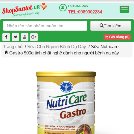
HOTLINE
24/7
Togg
TEL:0989302284
navig
Tìm kiếm
Giỏ hàng (
0
)
Trang chủ
/
Sữa Cho Người Bệnh Dạ Dày
/ Sữa Nutricare
Gastro 900g tinh chất nghệ dành cho người bệnh dạ dày