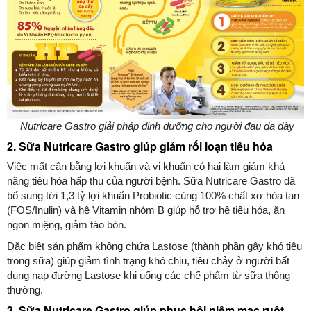
Nutricare Gastro giải pháp dinh dưỡng cho người đau dạ dày
2. Sữa Nutricare Gastro giúp giảm rối loạn tiêu hóa
Việc mất cân bằng lợi khuẩn và vi khuẩn có hại làm giảm khả
năng tiêu hóa hấp thu của người bệnh. Sữa Nutricare Gastro đã
bổ sung tới 1,3 tỷ lợi khuẩn Probiotic cùng 100% chất xơ hòa tan
(FOS/Inulin) và hệ Vitamin nhóm B giúp hỗ trợ hệ tiêu hóa, ăn
ngon miệng, giảm táo bón.
Đặc biệt sản phẩm không chứa Lastose (thành phần gây khó tiêu
trong sữa) giúp giảm tình trạng khó chịu, tiêu chảy ở người bất
dung nạp đường Lastose khi uống các chế phẩm từ sữa thông
thường.
3. Sữa Nutricare Gastro giúp phục hồi niêm mạc ruột