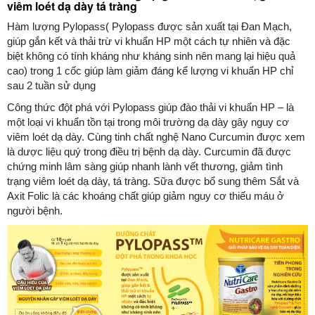
viêm loét dạ dày tá tràng
Hàm lượng Pylopass( Pylopass được sản xuất tại Đan Mạch,
giúp gắn kết và thải trừ vi khuẩn HP một cách tự nhiên và đặc
biệt không có tính kháng như kháng sinh nên mang lại hiệu quả
cao) trong 1 cốc giúp làm giảm đáng kể lượng vi khuẩn HP chỉ
sau 2 tuần sử dụng
Công thức đột phá với Pylopass giúp đào thải vi khuẩn HP – là
một loại vi khuẩn tồn tại trong môi trường dạ dày gây nguy cơ
viêm loét dạ dày. Cùng tinh chất nghệ Nano Curcumin được xem
là dược liệu quý trong điều trị bệnh dạ dày. Curcumin đã được
chứng minh lâm sàng giúp nhanh lành vết thương, giảm tình
trạng viêm loét dạ dày, tá tràng. Sữa được bổ sung thêm Sắt và
Axit Folic là các khoáng chất giúp giảm nguy cơ thiếu máu ở
người bệnh.