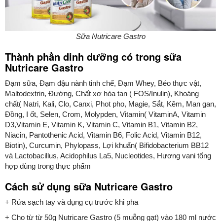
Sữa Nutricare Gastro
Thành phần dinh dưỡng có trong sữa
Nutricare Gastro
Đạm sữa, Đạm đậu nành tinh chế, Đạm Whey, Béo thực vật,
Maltodextrin, Đường, Chất xơ hòa tan ( FOS/Inulin), Khoáng
chất( Natri, Kali, Clo, Canxi, Phot pho, Magie, Sắt, Kẽm, Man gan,
Đồng, I ốt, Selen, Crom, Molypden, Vitamin( VitaminA, Vitamin
D3,Vitamin E, Vitamin K, Vitamin C, Vitamin B1, Vitamin B2,
Niacin, Pantothenic Acid, Vitamin B6, Folic Acid, Vitamin B12,
Biotin), Curcumin, Phylopass, Lợi khuẩn( Bifidobacterium BB12
và Lactobacillus, Acidophilus La5, Nucleotides, Hương vani tổng
hợp dùng trong thực phẩm
Cách sử dụng sữa Nutricare Gastro
+ Rửa sạch tay và dụng cụ trước khi pha
+ Cho từ từ 50g Nutricare Gastro (5 muỗng gạt) vào 180 ml nước