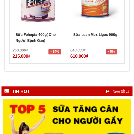
Sữa Fohepta 400g( Cho
Sữa Lean Max Ligos 900g
Người Bệnh Gan)
250,000
₫
640,000
₫
- 14%
- 5%
215,000
₫
610,000
₫
TIN HOT
Xem tất cả