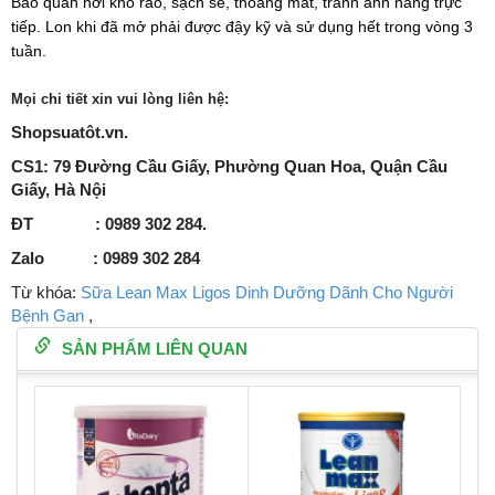
Bảo quản nơi khô ráo, sạch sẽ, thoáng mát, tránh ánh nắng trực
tiếp. Lon khi đã mở phải được đậy kỹ và sử dụng hết trong vòng 3
tuần.
Mọi chi tiết xin vui lòng liên hệ:
Shopsuatôt.vn.
CS1: 79 Đường Cầu Giấy, Phường Quan Hoa, Quận Cầu
Giấy, Hà Nội
ĐT : 0989 302 284.
Zalo : 0989 302 284
Từ khóa:
Sữa Lean Max Ligos Dinh Dưỡng Dãnh Cho Người
Bệnh Gan
,
SẢN PHẨM LIÊN QUAN