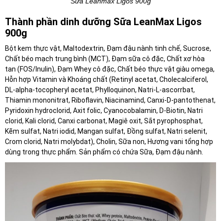
Sữa Leanmax Ligos 900g
Thành phần dinh dưỡng Sữa LeanMax Ligos
900g
Bột kem thực vật, Maltodextrin, Đạm đậu nành tinh chế, Sucrose,
Chất béo mạch trung bình (MCT), Đạm sữa cô đặc, Chất xơ hòa
tan (FOS/Inulin), Đạm Whey cô đặc, Chất béo thực vật giàu omega,
Hỗn hợp Vitamin và Khoáng chất (Retinyl acetat, Cholecalciferol,
DL-alpha-tocopheryl acetat, Phylloquinon, Natri-L-ascorrbat,
Thiamin mononitrat, Riboflavin, Niacinamind, Canxi-D-pantothenat,
Pyridoxin hydroclorid, Axit folic, Cyanocobalamin, D-Biotin, Natri
clorid, Kali clorid, Canxi carbonat, Magiê oxit, Sắt pyrophosphat,
Kẽm sulfat, Natri iodid, Mangan sulfat, Đồng sulfat, Natri selenit,
Crom clorid, Natri molybdat), Cholin, Sữa non, Hương vani tổng hợp
dùng trong thực phẩm. Sản phẩm có chứa Sữa, Đạm đậu nành.