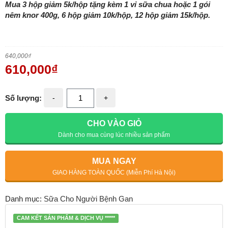
Mua 3 hộp giảm 5k/hộp tặng kèm 1 vỉ sữa chua hoặc 1 gói
nêm knor 400g, 6 hộp giảm 10k/hộp, 12 hộp giảm 15k/hộp.
640,000
₫
610,000
₫
Số lượng:
-
+
CHO VÀO GIỎ
Dành cho mua cùng lúc nhiều sản phẩm
MUA NGAY
GIAO HÀNG TOÀN QUỐC (Miễn Phí Hà Nội)
Danh mục:
Sữa Cho Người Bệnh Gan
CAM KẾT SẢN PHẨM & DỊCH VỤ *****