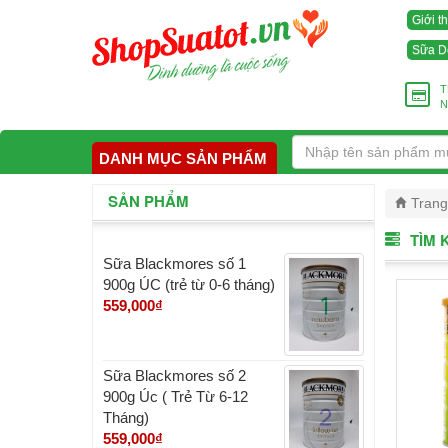
Giới t
Sữa D
T
N
DANH MỤC SẢN PHẨM
SẢN PHẨM
Trang
TÌM 
Sữa Blackmores số 1
900g ÚC (trẻ từ 0-6 tháng)
559,000
₫
Sữa Blackmores số 2
900g Úc ( Trẻ Từ 6-12
Tháng)
559,000
₫