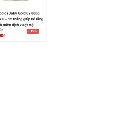
ColosBaby Gold 0+ 800g
từ 0 – 12 tháng giúp bé tăng
à miển dịch vượt trội
0
₫
- 15%
00
₫