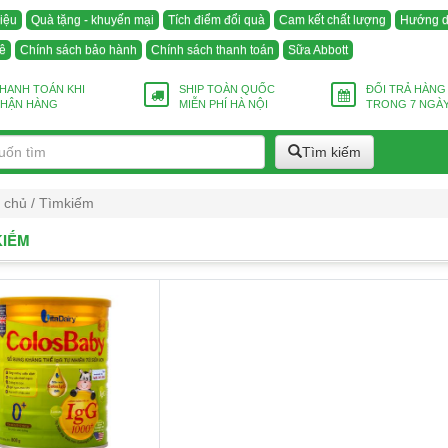
hiệu
Quà tặng - khuyến mại
Tích điểm đổi quà
Cam kết chất lượng
Hướng d
ê
Chính sách bảo hành
Chính sách thanh toán
Sữa Abbott
HANH TOÁN KHI
SHIP TOÀN QUỐC
ĐỔI TRẢ HÀNG
HẬN HÀNG
MIỄN PHÍ HÀ NỘI
TRONG 7 NGÀ
Tìm kiếm
 chủ
/ Tìmkiếm
KIẾM