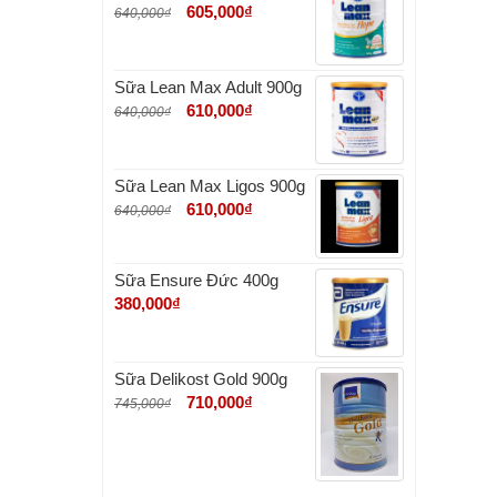
605,000
₫
640,000
₫
Sữa Lean Max Adult 900g
610,000
₫
640,000
₫
Sữa Lean Max Ligos 900g
610,000
₫
640,000
₫
Sữa Ensure Đức 400g
380,000
₫
Sữa Delikost Gold 900g
710,000
₫
745,000
₫