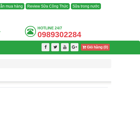
ẫn mua hàng
Review Sữa Công Thức
Sữa trong nước
HOTLINE
24/7
0989302284
Y
Giỏ hàng (
0
)