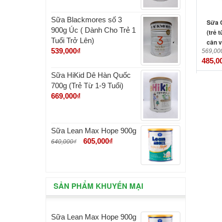
Sữa Blackmores số 3
Sữa 
900g Úc ( Dành Cho Trẻ 1
(trẻ 
Tuổi Trở Lên)
cân v
539,000
₫
569,00
485,0
Sữa HiKid Dê Hàn Quốc
700g (Trẻ Từ 1-9 Tuổi)
669,000
₫
Sữa Lean Max Hope 900g
605,000
₫
640,000
₫
SẢN PHẨM KHUYẾN MẠI
Sữa Lean Max Hope 900g