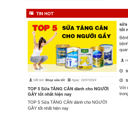
TIN HOT
sữa
tốt 
Bệnh
bệnh
quan
Vi
S
S
Viết bởi:
Shop sữa tốt
Ngày: 10/07/2024
Với 
TOP 5 Sữa TĂNG CÂN dành cho NGƯỜI
GẦY tốt nhất hiện nay
tron
TOP 5 Sữa TĂNG CÂN dành cho NGƯỜI
GẦY tốt nhất hiện nay